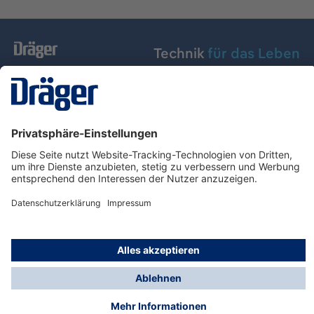
Technik
für das Leben
Dräger Austria GmbH
Über Dräger
Informationen
© Dräger Austria GmbH, 2024
* Alle Preise exkl. gesetzl. Mehrwertsteuer zzgl.
Versandkosten und ggf. Nachnahmegebühren, wenn
nicht anders angegeben.