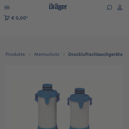
vigation der B2B-Plattform springen
€ 0,00*
Produkte
Atemschutz
Druckluftschlauchgeräte
Bildergalerie überspringen