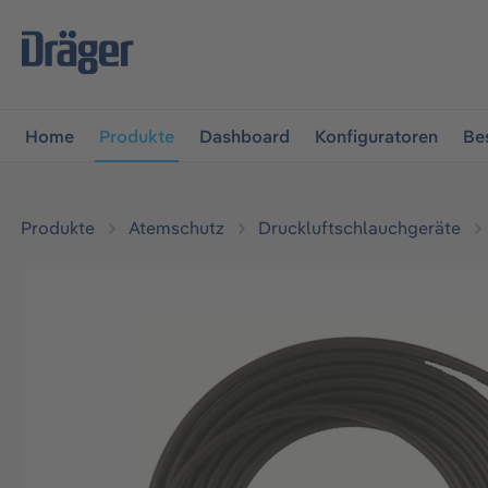
vigation springen
Zur Navigation der B2B-Plattform spr
Home
Produkte
Dashboard
Konfiguratoren
Be
Produkte
Atemschutz
Druckluftschlauchgeräte
Bildergalerie überspringen