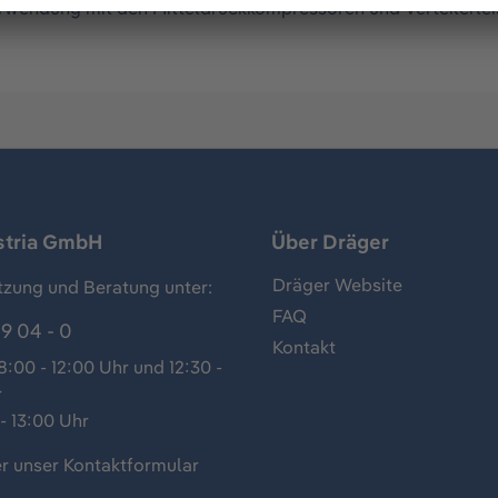
 Verwendung mit den Mitteldruckkompressoren und Verteilerle
stria GmbH
Über Dräger
Dräger Website
tzung und Beratung unter:
FAQ
9 04 - 0
Kontakt
:00 - 12:00 Uhr und 12:30 -
r
- 13:00 Uhr
r unser
Kontaktformular