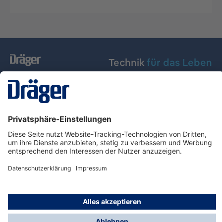
Technik
für das Leben
Dräger Austria GmbH
Über Dräger
Informationen
© Dräger Austria GmbH, 2024
* Alle Preise exkl. gesetzl. Mehrwertsteuer zzgl.