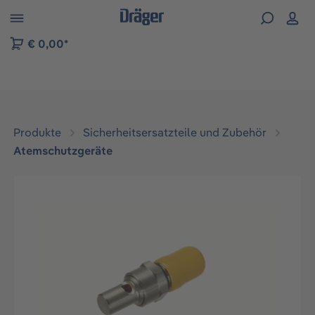
vigation der B2B-Plattform springen
€ 0,00*
Produkte
Sicherheitsersatzteile und Zubehör
Atemschutzgeräte
Bildergalerie überspringen