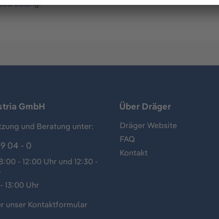
ausrüstung.
stria GmbH
Über Dräger
Dräger Website
tzung und Beratung unter:
FAQ
9 04 - 0
Kontakt
:00 - 12:00 Uhr und 12:30 -
r
- 13:00 Uhr
r unser
Kontaktformular