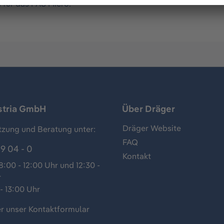
 für das PAS Micro.
stria GmbH
Über Dräger
Dräger Website
tzung und Beratung unter:
FAQ
9 04 - 0
Kontakt
:00 - 12:00 Uhr und 12:30 -
r
- 13:00 Uhr
r unser
Kontaktformular