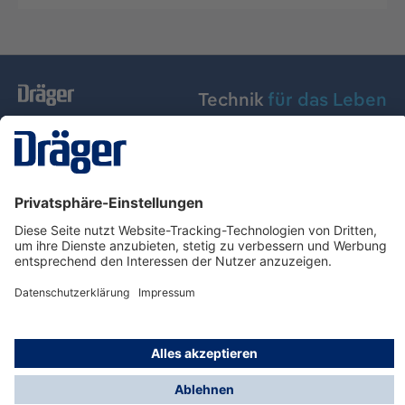
Technik
für das Leben
Dräger Austria GmbH
Über Dräger
Informationen
© Dräger Austria GmbH, 2024
* Alle Preise exkl. gesetzl. Mehrwertsteuer zzgl.