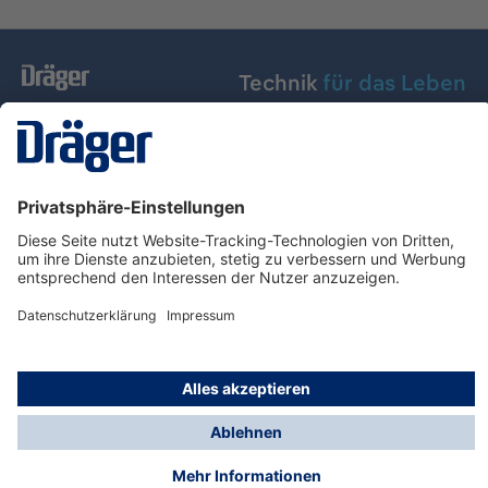
Technik
für das Leben
Dräger Austria GmbH
Über Dräger
Informationen
© Dräger Austria GmbH, 2024
* Alle Preise exkl. gesetzl. Mehrwertsteuer zzgl.
Versandkosten und ggf. Nachnahmegebühren, wenn
nicht anders angegeben.