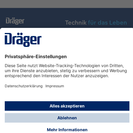
Technik
für das Leben
Dräger Austria GmbH
Über Dräger
Informationen
© Dräger Austria GmbH, 2024
* Alle Preise exkl. gesetzl. Mehrwertsteuer zzgl.
Versandkosten und ggf. Nachnahmegebühren, wenn
nicht anders angegeben.