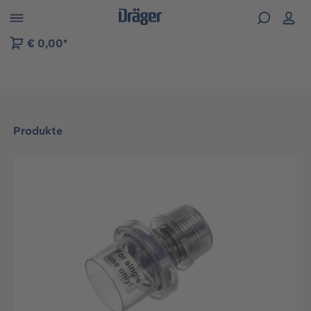
vigation der B2B-Plattform springen
€ 0,00*
Produkte
Bildergalerie überspringen