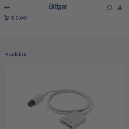
vigation der B2B-Plattform springen
€ 0,00*
Produkte
Bildergalerie überspringen