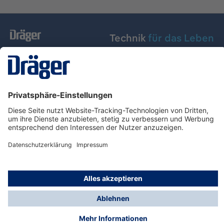
Technik
für das Leben
Dräger Austria GmbH
Über Dräger
Informationen
© Dräger Austria GmbH, 2024
* Alle Preise exkl. gesetzl. Mehrwertsteuer zzgl.
Versandkosten und ggf. Nachnahmegebühren, wenn
nicht anders angegeben.