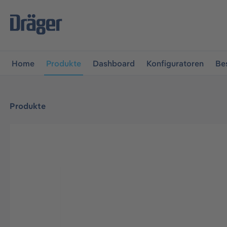
vigation springen
Zur Navigation der B2B-Plattform spr
Home
Produkte
Dashboard
Konfiguratoren
Be
Produkte
Bildergalerie überspringen