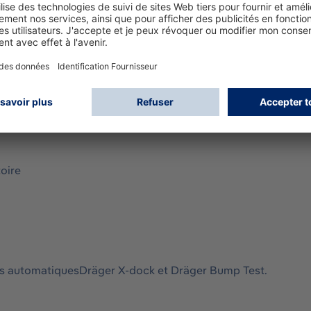
ndividuelle.
ificat decalibrage.
= 1,9 ppm, A2 = 4,5ppm
jour
toire
ages automatiquesDräger X-dock et Dräger Bump Test.