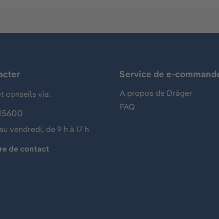
acter
Service de e-command
A propos de Dräger
t conseils via:
FAQ
15600
au vendredi, de 9 h à 17 h
re de contact