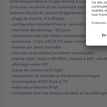
Détecteurportable monogaz destiné à la surveillance i
Livré avec un certificat de conformité fabricant et cert
Appareil équipé du capteur DrägerSensor XXS HCN
- plage de mesure : 0 à 50 ppm
- configuration standard France : seuils d'alarmes A1 
- intervalle de calibrage : 183 jours
- alimentation par pile lithium remplaçable
- autonomie : 2 ans, 24/24 7/7, avec 1 minute d'alarme 
- fixation par pince crocodile
- filtre eau et poussière facilement remplaçable
- alarme triple : sonore (90 dBA), visuelle à 360°, vibra
- affichage valeur PIC
- signal de conformité D-light
- enregistreur de données et d'évènements intégré
- homologation ATEX Zone 0, T4
- indice de protection IP 68
- compatible avec les stations de tests et de calibr