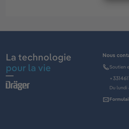
La technologie
Nous cont
pour la vie
Soutien e
+331461
Du lundi 
Formulai