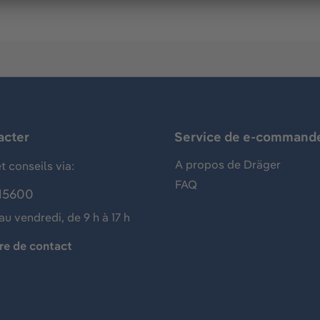
acter
Service de e-command
A propos de Dräger
t conseils via:
FAQ
15600
au vendredi, de 9 h à 17 h
re de contact