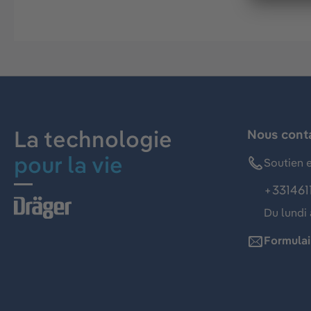
La technologie
Nous cont
pour la vie
Soutien e
+331461
Du lundi 
Formulai