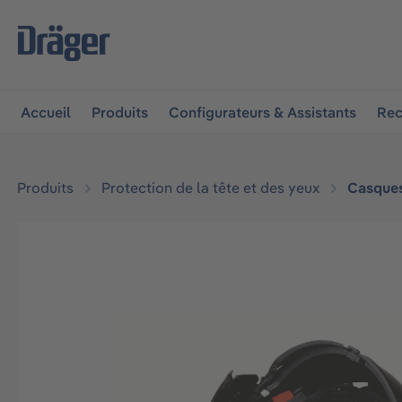
 à la navigation principale
Skip to B2B platform navigat
Accueil
Produits
Configurateurs & Assistants
Rec
Produits
Protection de la tête et des yeux
Casque
Ignorer la galerie d'images