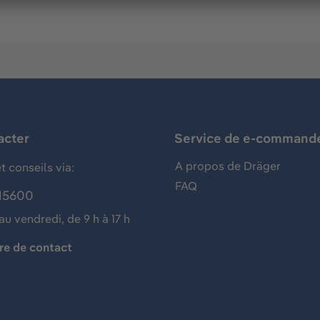
acter
Service de e-command
A propos de Dräger
t conseils via:
FAQ
15600
au vendredi, de 9 h à 17 h
re de contact