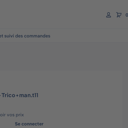
0
 et suivi des commandes
+Trico+man.t11
ir vos prix
Se connecter