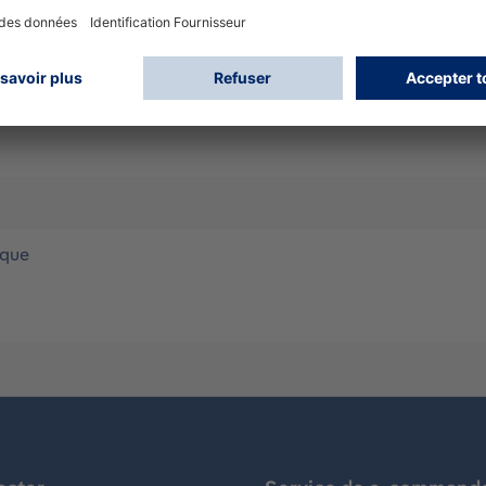
ce mécanique
fectieux, Gaz, Liquides, Particules, Particules radioactives
ique