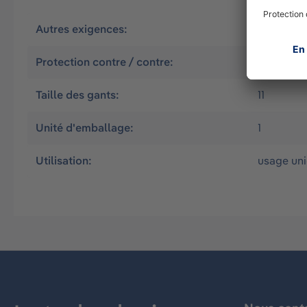
Autres exigences:
Résistan
Protection contre / contre:
Agents in
Taille des gants:
11
Unité d'emballage:
1
Utilisation:
usage un