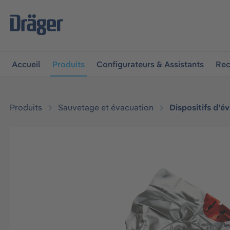
 à la navigation principale
Skip to B2B platform navigat
Accueil
Produits
Configurateurs & Assistants
Rec
Produits
Sauvetage et évacuation
Dispositifs d'év
Ignorer la galerie d'images