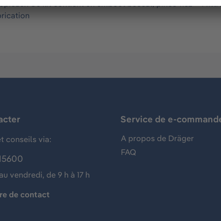
opicaux Ce kit contient un embout buccal/pince-nez + 1 fil
brication
acter
Service de e-command
A propos de Dräger
t conseils via:
FAQ
15600
au vendredi, de 9 h à 17 h
re de contact