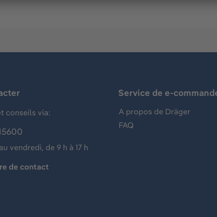
acter
Service de e-command
A propos de Dräger
t conseils via:
FAQ
15600
au vendredi, de 9 h à 17 h
re de contact