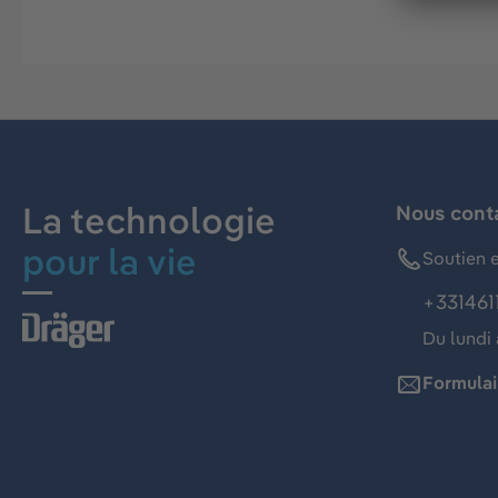
La technologie
Nous cont
pour la vie
Soutien e
+331461
Du lundi 
Formulai