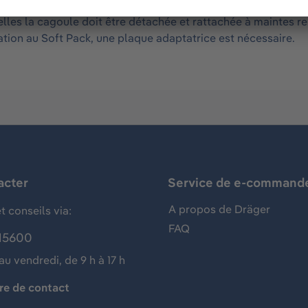
inture. Il est idéal lorsqu'on prend la cagoule d'évacuation 
les la cagoule doit être détachée et rattachée à maintes rep
ixation au Soft Pack, une plaque adaptatrice est nécessaire.
acter
Service de e-command
A propos de Dräger
t conseils via:
FAQ
15600
au vendredi, de 9 h à 17 h
re de contact