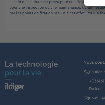
Le clip de ceinture est prévu pour une fixation à la ce
pour une inspection ou une maintenance, durant lesquel
par les points de fixation prévus à cet effet. Pour la f
La technologie
Nous cont
pour la vie
Soutien e
+331461
Du lundi 
Formulai