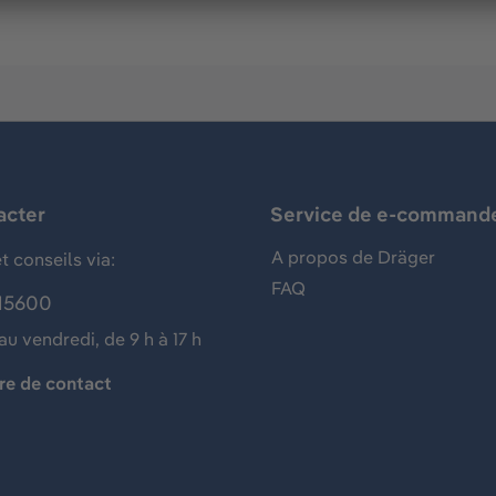
acter
Service de e-command
A propos de Dräger
t conseils via:
FAQ
15600
au vendredi, de 9 h à 17 h
re de contact