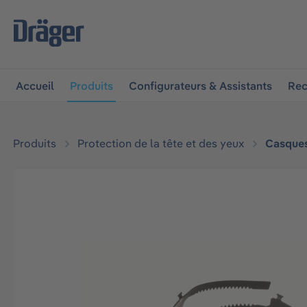
 à la navigation principale
Skip to B2B platform navigat
Accueil
Produits
Configurateurs & Assistants
Rec
Produits
Protection de la tête et des yeux
Casque
Ignorer la galerie d'images