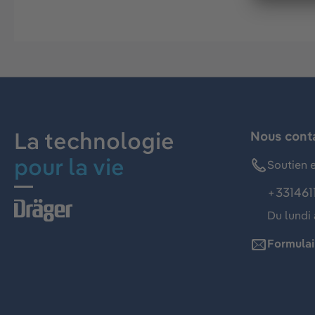
La technologie
Nous cont
pour la vie
Soutien e
+331461
Du lundi 
Formulai