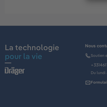
La technologie
Nous cont
pour la vie
Soutien e
+331461
Du lundi 
Formulai