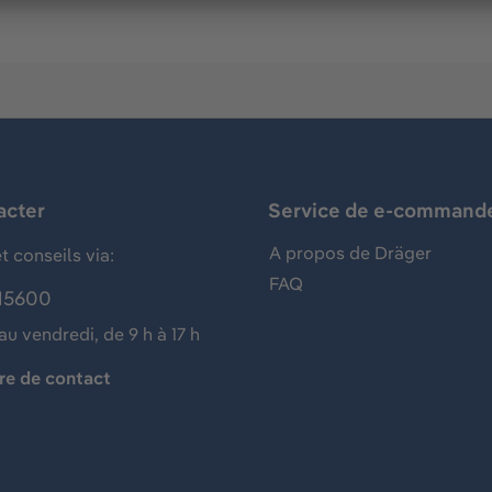
acter
Service de e-command
A propos de Dräger
t conseils via:
FAQ
15600
au vendredi, de 9 h à 17 h
re de contact