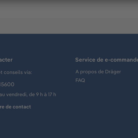
acter
Service de e-command
A propos de Dräger
t conseils via:
FAQ
15600
au vendredi, de 9 h à 17 h
re de contact