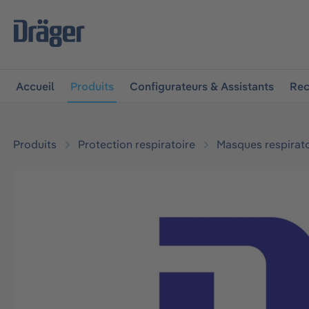
 à la navigation principale
Skip to B2B platform navigat
Accueil
Produits
Configurateurs & Assistants
Rec
Produits
Protection respiratoire
Masques respirato
Ignorer la galerie d'images