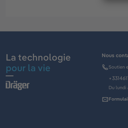
La technologie
Nous cont
pour la vie
Soutien e
+331461
Du lundi 
Formulai