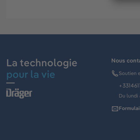
La technologie
Nous cont
pour la vie
Soutien e
+331461
Du lundi 
Formulai