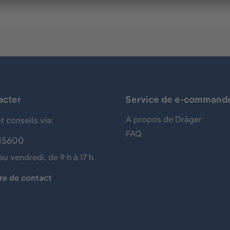
acter
Service de e-command
A propos de Dräger
t conseils via:
FAQ
15600
au vendredi, de 9 h à 17 h
re de contact