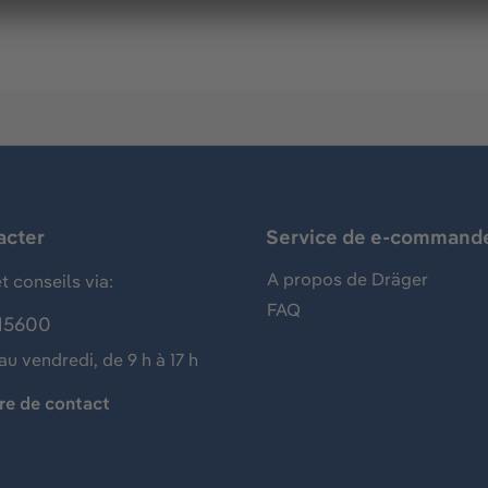
acter
Service de e-command
A propos de Dräger
t conseils via:
FAQ
15600
au vendredi, de 9 h à 17 h
re de contact