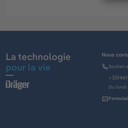
La technologie
Nous cont
pour la vie
Soutien e
+331461
Du lundi 
Formulai