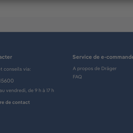
acter
Service de e-command
A propos de Dräger
t conseils via:
FAQ
15600
au vendredi, de 9 h à 17 h
re de contact