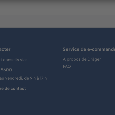
acter
Service de e-command
A propos de Dräger
t conseils via:
FAQ
15600
au vendredi, de 9 h à 17 h
re de contact