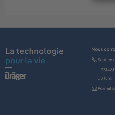
La technologie
Nous cont
pour la vie
Soutien e
+331461
Du lundi 
Formulai