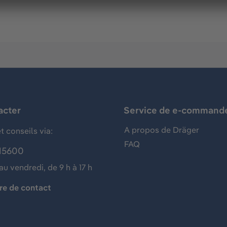
acter
Service de e-command
A propos de Dräger
t conseils via:
FAQ
15600
au vendredi, de 9 h à 17 h
re de contact