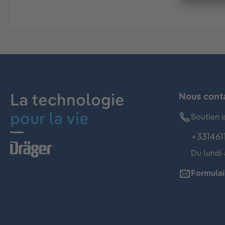
La technologie
Nous cont
pour la vie
Soutien e
+331461
Du lundi 
Formulai