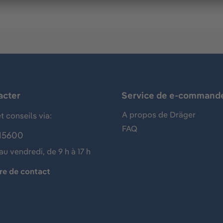
acter
Service de e-command
A propos de Dräger
t conseils via:
FAQ
15600
au vendredi, de 9 h à 17 h
re de contact