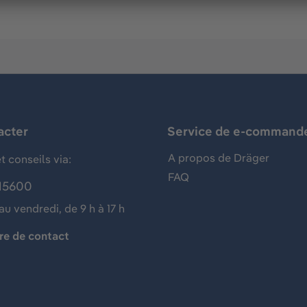
acter
Service de e-command
A propos de Dräger
t conseils via:
FAQ
15600
au vendredi, de 9 h à 17 h
re de contact