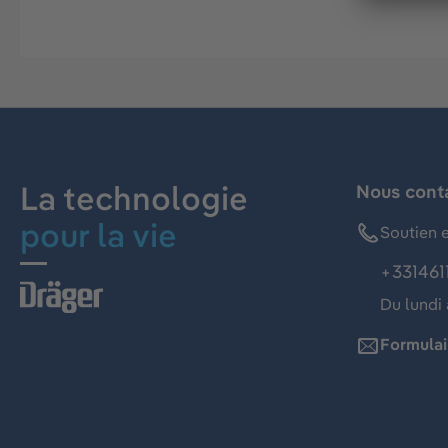
La technologie
Nous cont
pour la vie
Soutien e
+331461
Du lundi 
Formulai