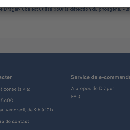
 pompe pour tubes réactifs Dräger pour les mesures des gaz, 
Ce Dräger-Tube est utilisé pour la détection du phosgène. P
acter
Service de e-command
A propos de Dräger
t conseils via:
FAQ
15600
au vendredi, de 9 h à 17 h
re de contact