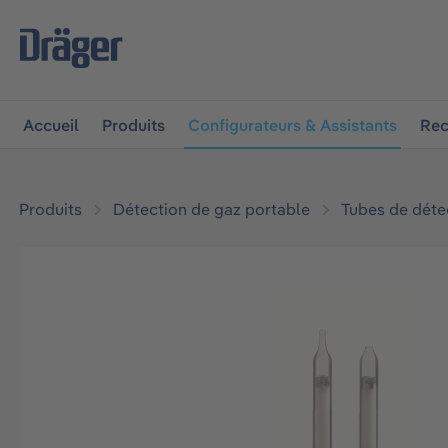
 à la navigation principale
Skip to B2B platform navigat
Accueil
Produits
Configurateurs & Assistants
Rec
Produits
Détection de gaz portable
Tubes de déte
Ignorer la galerie d'images