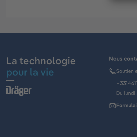
La technologie
Nous cont
pour la vie
Soutien e
+331461
Du lundi 
Formulai