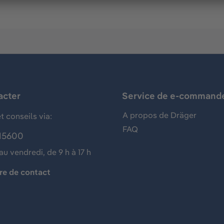
acter
Service de e-command
A propos de Dräger
t conseils via:
FAQ
15600
au vendredi, de 9 h à 17 h
re de contact