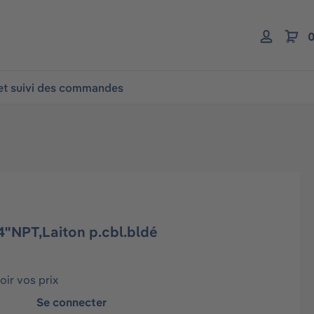
0
 et suivi des commandes
4"NPT,Laiton p.cbl.bldé
ir vos prix
Se connecter