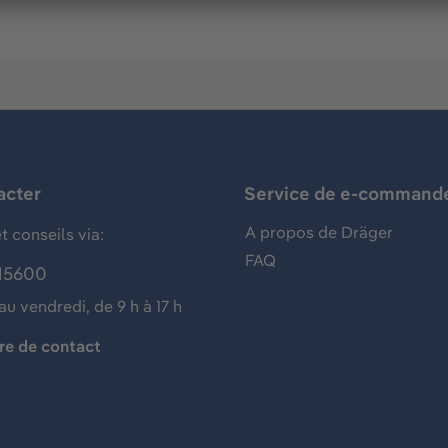
acter
Service de e-command
A propos de Dräger
t conseils via:
FAQ
15600
au vendredi, de 9 h à 17 h
re de contact