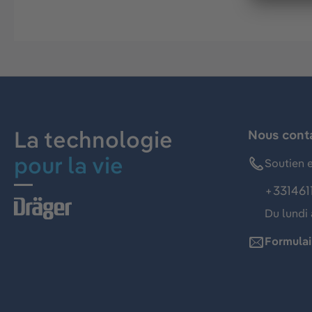
La technologie
Nous cont
pour la vie
Soutien e
+331461
Du lundi 
Formulai