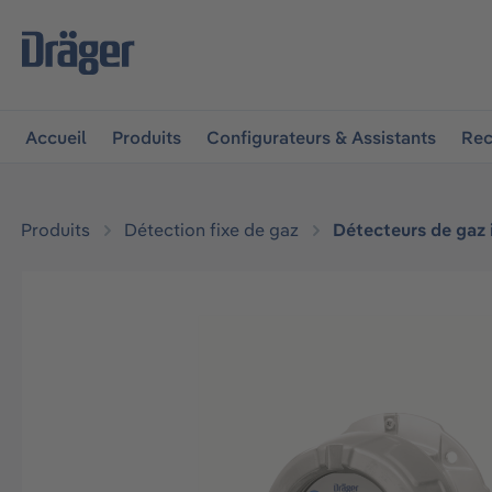
 à la navigation principale
Skip to B2B platform navigat
Accueil
Produits
Configurateurs & Assistants
Rec
Produits
Détection fixe de gaz
Détecteurs de gaz
Ignorer la galerie d'images