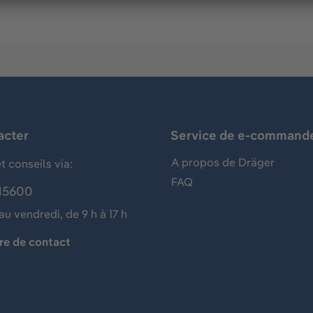
acter
Service de e-command
A propos de Dräger
t conseils via:
FAQ
15600
au vendredi, de 9 h à 17 h
re de contact