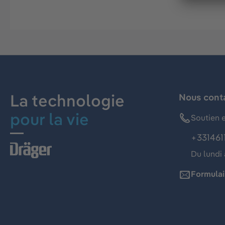
La technologie
Nous cont
pour la vie
Soutien e
+331461
Du lundi 
Formulai