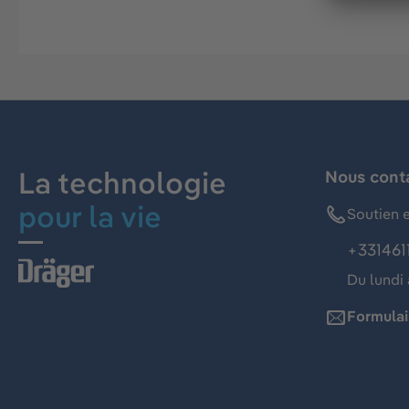
La technologie
Nous cont
pour la vie
Soutien e
+331461
Du lundi 
Formulai