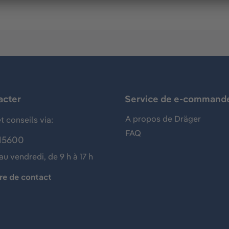
acter
Service de e-command
A propos de Dräger
t conseils via:
FAQ
15600
au vendredi, de 9 h à 17 h
re de contact