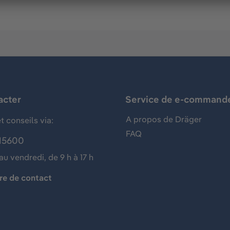
acter
Service de e-command
A propos de Dräger
t conseils via:
FAQ
15600
au vendredi, de 9 h à 17 h
re de contact