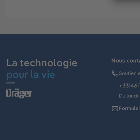
La technologie
Nous cont
pour la vie
Soutien e
+331461
Du lundi 
Formulai