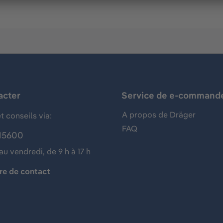
acter
Service de e-command
A propos de Dräger
t conseils via:
FAQ
15600
au vendredi, de 9 h à 17 h
re de contact