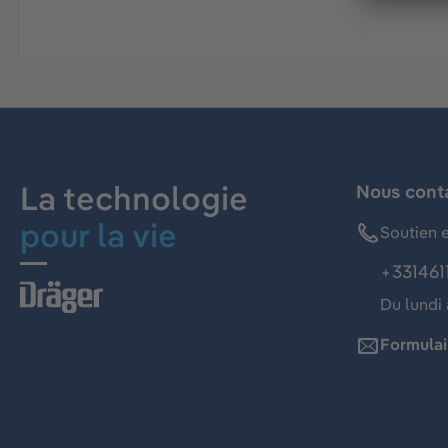
La technologie
Nous cont
pour la vie
Soutien e
+331461
Du lundi 
Formulai