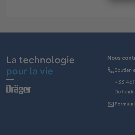
La technologie
Nous cont
pour la vie
Soutien e
+331461
Du lundi 
Formulai