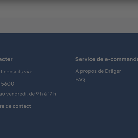
acter
Service de e-command
A propos de Dräger
t conseils via:
FAQ
15600
au vendredi, de 9 h à 17 h
re de contact