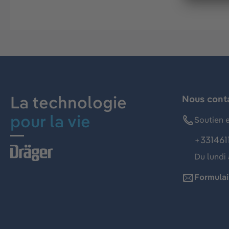
La technologie
Nous cont
pour la vie
Soutien e
+331461
Du lundi 
Formulai