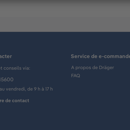
acter
Service de e-command
A propos de Dräger
t conseils via:
FAQ
15600
au vendredi, de 9 h à 17 h
re de contact