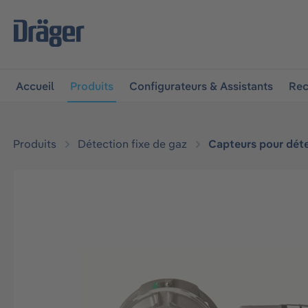
 à la navigation principale
Skip to B2B platform navigat
Accueil
Produits
Configurateurs & Assistants
Rec
Produits
Détection fixe de gaz
Capteurs pour déte
Ignorer la galerie d'images