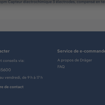
ppm Capteur électrochimique 3 électrodes, compensé en tem
acter
Service de e-command
A propos de Dräger
t conseils via:
FAQ
15600
au vendredi, de 9 h à 17 h
re de contact