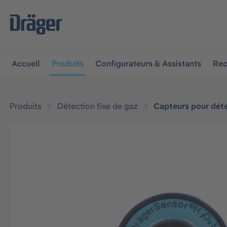
 à la navigation principale
Skip to B2B platform navigat
Accueil
Produits
Configurateurs & Assistants
Rec
Produits
Détection fixe de gaz
Capteurs pour déte
Ignorer la galerie d'images