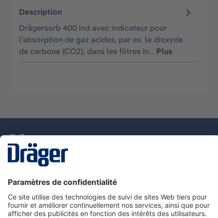
Description
Drägersorb 400 ind avec indicateur pour
l’absorption de gaz acides, par ex. le dioxyde
de carbone (CO2), dans les filtres in…
Plus
La technologie
pour la vie
Nous contacter
Service de e-commande Dräger