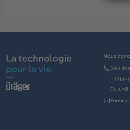
La technologie
Nous cont
pour la vie
Soutien e
+331461
Du lundi 
Formulai