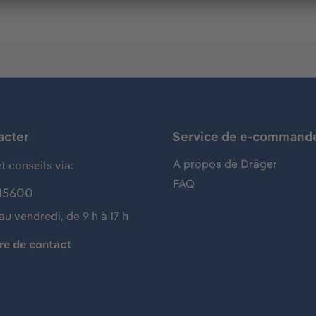
acter
Service de e-command
A propos de Dräger
t conseils via:
FAQ
15600
au vendredi, de 9 h à 17 h
re de contact