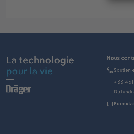
La technologie
Nous cont
pour la vie
Soutien e
+331461
Du lundi 
Formulai