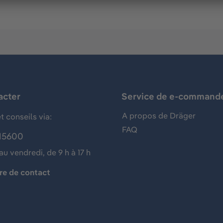
acter
Service de e-command
A propos de Dräger
t conseils via:
FAQ
15600
au vendredi, de 9 h à 17 h
re de contact