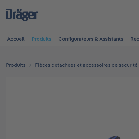
 à la navigation principale
Skip to B2B platform navigat
Accueil
Produits
Configurateurs & Assistants
Rec
Produits
Pièces détachées et accessoires de sécurité
Ignorer la galerie d'images