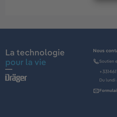
La technologie
Nous cont
pour la vie
Soutien e
+331461
Du lundi 
Formulai