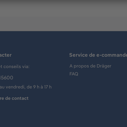
acter
Service de e-command
A propos de Dräger
t conseils via:
FAQ
15600
au vendredi, de 9 h à 17 h
re de contact