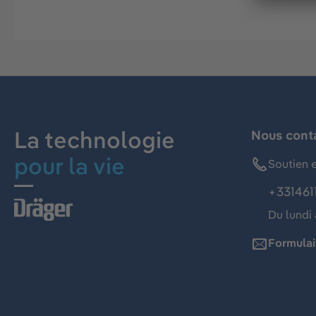
La technologie
Nous cont
pour la vie
Soutien e
+331461
Du lundi 
Formulai