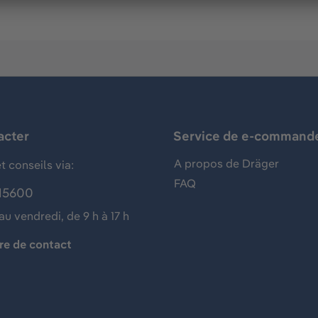
acter
Service de e-command
A propos de Dräger
t conseils via:
FAQ
15600
au vendredi, de 9 h à 17 h
re de contact