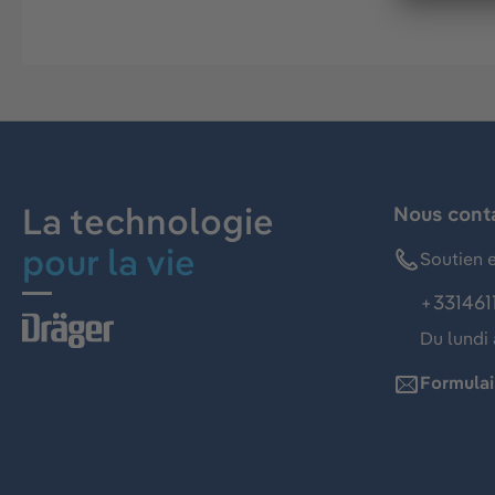
La technologie
Nous cont
pour la vie
Soutien e
+331461
Du lundi 
Formulai