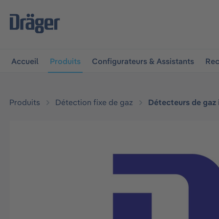
 à la navigation principale
Skip to B2B platform navigat
Accueil
Produits
Configurateurs & Assistants
Rec
Produits
Détection fixe de gaz
Détecteurs de gaz
Ignorer la galerie d'images