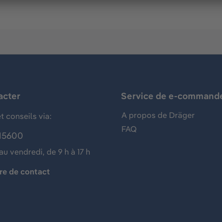
acter
Service de e-command
A propos de Dräger
t conseils via:
FAQ
15600
au vendredi, de 9 h à 17 h
re de contact