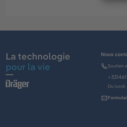
La technologie
Nous cont
pour la vie
Soutien e
+331461
Du lundi 
Formulai