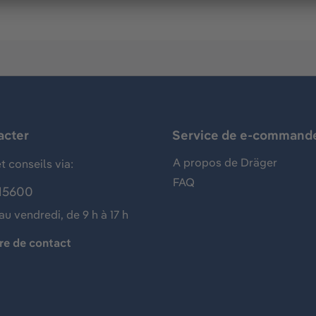
acter
Service de e-command
A propos de Dräger
t conseils via:
FAQ
15600
au vendredi, de 9 h à 17 h
re de contact