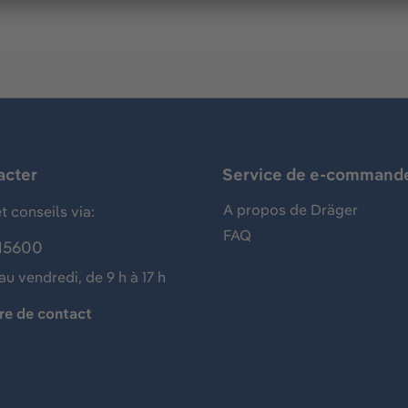
acter
Service de e-command
A propos de Dräger
t conseils via:
FAQ
15600
au vendredi, de 9 h à 17 h
re de contact