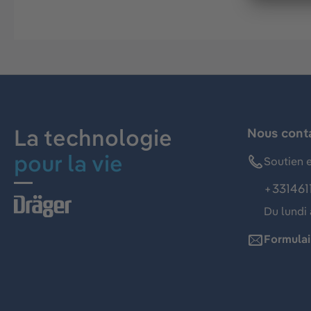
La technologie
Nous cont
pour la vie
Soutien e
+331461
Du lundi 
Formulai