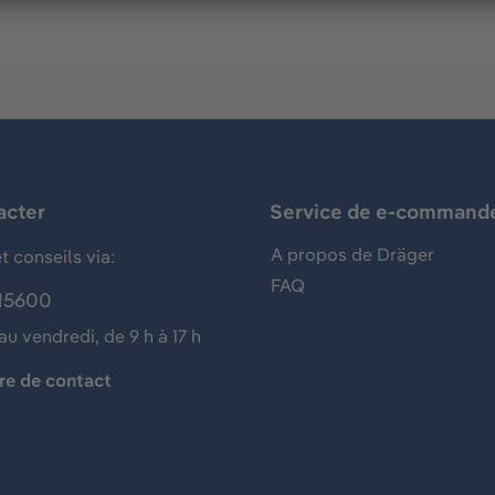
acter
Service de e-command
A propos de Dräger
t conseils via:
FAQ
15600
au vendredi, de 9 h à 17 h
re de contact