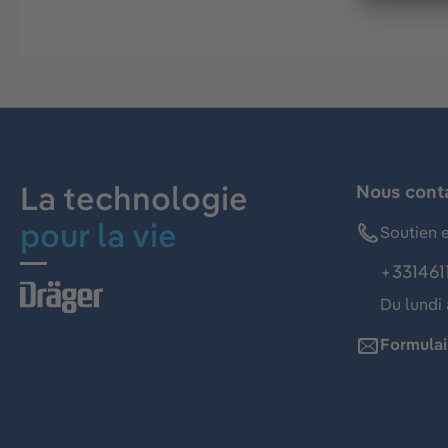
La technologie
Nous cont
pour la vie
Soutien e
+331461
Du lundi 
Formulai